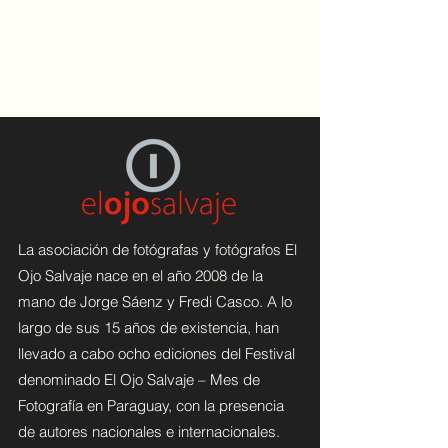
La asociación de fotógrafas y fotógrafos El
Ojo Salvaje nace en el año 2008 de la
mano de Jorge Sáenz y Fredi Casco.
A lo
largo de sus 15 años de existencia, han
llevado a cabo ocho ediciones del Festival
denominado El Ojo Salvaje – Mes de
Fotografía en Paraguay, con la presencia
de autores nacionales e internacionales.